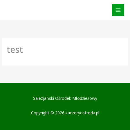
Przejdź
do
treści
test
Salezjański Ośrodek Młodzieżowy
Copyright © 2026 kaczoryostroda.pl