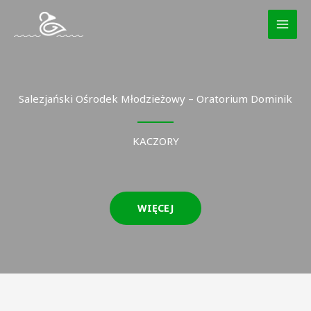
Przejdź
do
treści
Salezjański Ośrodek Młodzieżowy – Oratorium Dominik
KACZORY
WIĘCEJ