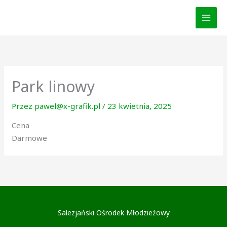
Przejdź
do
treści
Park linowy
Przez
pawel@x-grafik.pl
/
23 kwietnia, 2025
Cena
Darmowe
Salezjański Ośrodek Młodzieżowy